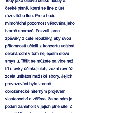
Tedy jako oslavu české hudby a
české písně, která se line z úst
rázovitého lidu. Proto bude
mimořádná pozornost věnována jeho
tvorbě sborové. Pozvali jsme
zpěváky z celé republiky, aby svou
přítomností učinili z koncertu událost
celonárodní v tom nejlepším slova
smyslu. Těšit se můžete na více než
tři stovky účinkujících, zazní rovněž
zcela unikátní mužské sbory. Jejich
provozování bylo v době
obrozenecké niterným projevem
vlastenectví a věříme, že se nám je
podaří zahlaholit v jejich plné síle. Z