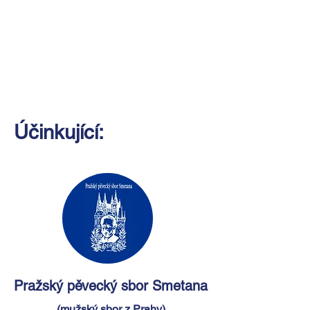
Účinkující:
Pražský pěvecký sbor Smetana
(mužský sbor z Prahy)