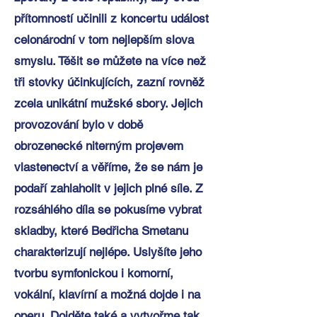
přítomností učinili z koncertu událost
celonárodní v tom nejlepším slova
smyslu. Těšit se můžete na více než
tři stovky účinkujících, zazní rovněž
zcela unikátní mužské sbory. Jejich
provozování bylo v době
obrozenecké niterným projevem
vlastenectví a věříme, že se nám je
podaří zahlaholit v jejich plné síle. Z
rozsáhlého díla se pokusíme vybrat
skladby, které Bedřicha Smetanu
charakterizují nejlépe. Uslyšíte jeho
tvorbu symfonickou i komorní,
vokální, klavírní a možná dojde i na
operu. Dojděte také a vytvořme tak